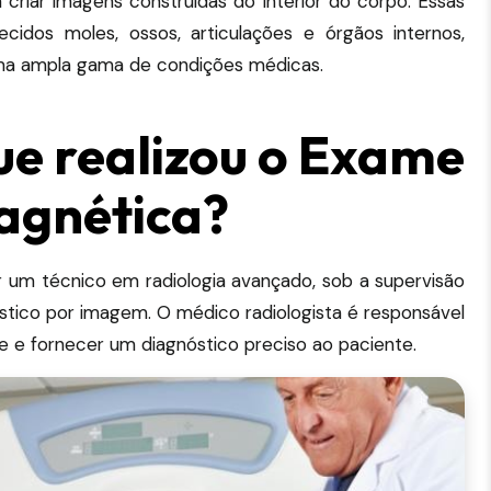
riar imagens construídas do interior do corpo. Essas
idos moles, ossos, articulações e órgãos internos,
ma ampla gama de condições médicas.
ue realizou o Exame
agnética?
 um técnico em radiologia avançado, sob a supervisão
stico por imagem. O médico radiologista é responsável
e e fornecer um diagnóstico preciso ao paciente.