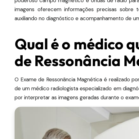
poderoso campo magnético e ondas de rádio para c
imagens oferecem informações precisas sobre tec
auxiliando no diagnóstico e acompanhamento de u
Qual é o médico q
de Ressonância M
O Exame de Ressonância Magnética é realizado por
de um médico radiologista especializado em diagnó
por interpretar as imagens geradas durante o exam