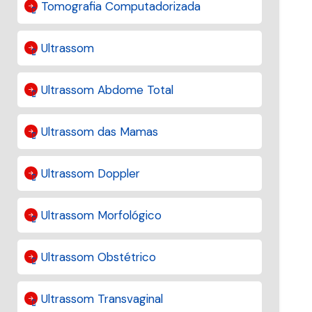
Tomografia Computadorizada
Ultrassom
Ultrassom Abdome Total
Ultrassom das Mamas
Ultrassom Doppler
Ultrassom Morfológico
Ultrassom Obstétrico
Ultrassom Transvaginal